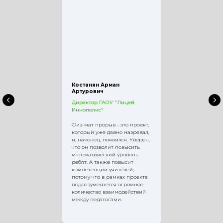
Костанян Арман
Артурович
Директор ГАОУ "Лицей
Иннополис"
Физ-мат прорыв - это проект,
который уже давно назревал,
и, наконец, появился. Уверен,
что он позволит повысить
математический уровень
ребят. А также повысит
компетенции учителей,
потому что в рамках проекта
подразумевается огромное
количество взаимодействий
между педагогами.