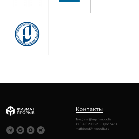
Контакты
Telegram @fmp_innopolis
+7(843) 203 92 53 (доб.961)
mathboost@innopolis.ru